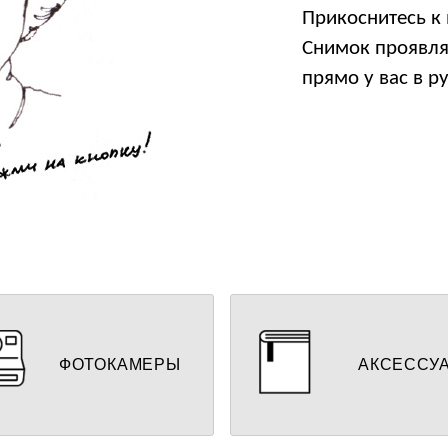
Прикоснитесь к
Снимок проявля
прямо у вас в ру
отоаппараты мгновенной
Альбомы для фото, ч
печати
другие аксе
ФОТОКАМЕРЫ
АКСЕССУ
ЕЙТИ К ВЫБОРУ
ПЕРЕЙТИ К ВЫБОРУ