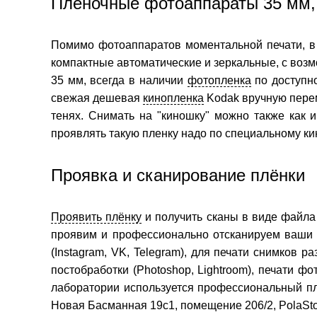
Пленочные фотоаппараты 35 мм,
Помимо фотоаппаратов моментальной печати, в
компактные автоматические и зеркальные, с воз
35 мм, всегда в наличии
фотопленка
по доступной
свежая дешевая
кинопленка
Kodak вручную перемо
тенях. Снимать на "киношку" можно также как и
проявлять такую пленку надо по специальному ки
Проявка и сканирование плёнки
Проявить плёнку
и получить сканы в виде файла 
проявим и профессионально отсканируем ваши 
(Instagram, VK, Telegram), для печати снимков
постобработки (Photoshop, Lightroom), печати 
лаборатории используется профессиональный пле
Новая Басманная 19c1, помещение 206/2, PolaSto