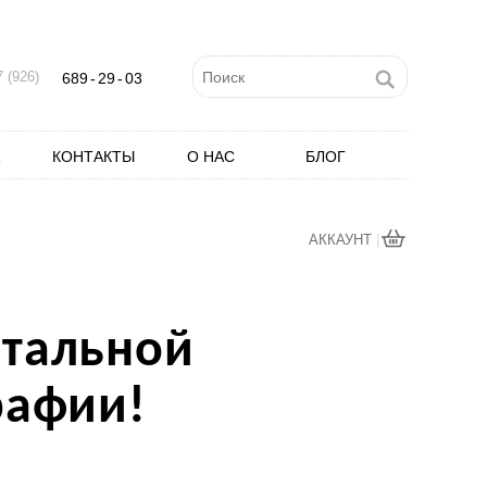
 (926)
689
-
29
-
03
КОНТАКТЫ
О НАС
БЛОГ
|
АККАУНТ
тальной
рафии!