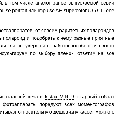
й, в том числе аналог ранее выпускаемой серии
mpulse portrait или impulse AF, supercolor 635 CL, one
отоаппаратов: от совсем раритетных полароидов
ь полароид и подобрать к нему разные приятные
сли вы не уверены в работоспособности своего
нсультируем по выбору пленок, ответим на все
ментальной печати
Instax MINI 9
, старший собрат
е фотоаппараты порадуют всех моментографов
итывая относительную дешевизну кассет можно с