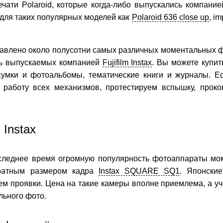
чати Polaroid, которые когда-либо выпускались компание
ы для таких популярных моделей как
Polaroid 636 close up
, i
авлено около полусотни самых различных моментальных ф
ень выпускаемых компанией
Fujifilm Instax
. Вы можете купит
сумки и фотоальбомы, тематические книги и журналы. Е
 работу всех механизмов, протестируем вспышку, проко
Instax
оследнее время огромную популярность фотоаппараты мо
ратным размером кадра
Instax SQUARE SQ1
. Японски
 проявки. Цена на такие камеры вполне приемлема, а уч
льного фото.