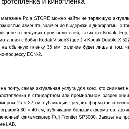
 фотоплёнка и кинопленка
 магазине Pola STORE можно найти не теряющую актуаль
можностью изменять знаечение выдержки и диафрагмы, а та
 цене от ведущих производителей, таких как Kodak, Fuji, F
танная с бобин Kodak Vision3 (цвет) и Kodak Double-X 5222
 на обычную пленку 35 мм, отличие будет лишь в том, чт
но-процессу ECN-2.
на почту, самая актуальная услуга для всех, кто снимае
фотоплёнки в стандартном или премиальном разрешении. 
 размером 15 × 22 см, публикаций средних форматов и лич
фотографий 30 × 40 см, публикации больших форматов, ар
ночный фильмсканер Fuji Frontier SP3000. Заказы на про
re LAB.