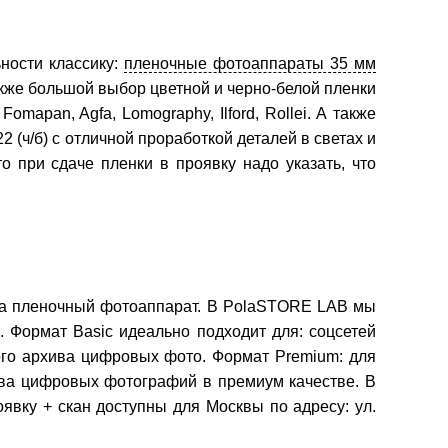
ности классику:
пленочные фотоаппараты 35 мм
кже большой выбор цветной и черно-белой пленки
omapan, Agfa, Lomography, Ilford, Rollei. А также
 (ч/б) с отличной проработкой деталей в светах и
о при сдаче пленки в проявку надо указать, что
т на пленочный фотоаппарат. В PolaSTORE LAB мы
Формат Basic идеально подходит для: соцсетей
ного архива цифровых фото. Формат Premium: для
хива цифровых фотографий в премиум качестве. В
явку + скан доступны для Москвы по адресу: ул.