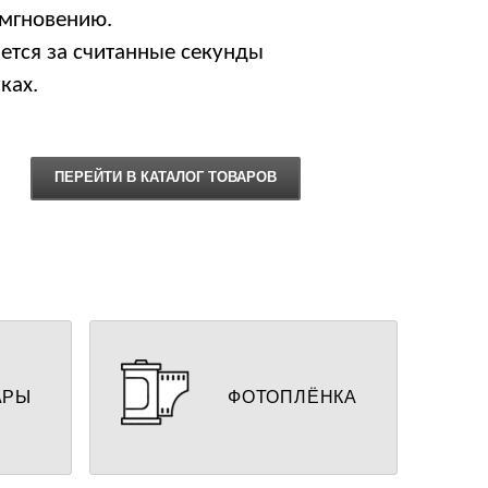
 мгновению.
ется за считанные секунды
ках.
ПЕРЕЙТИ В КАТАЛОГ ТОВАРОВ
ехлы и
Цветная и черно-белая
ссуары
фотопленка 35 мм
АРЫ
ФОТОПЛЁНКА
ПЕРЕЙТИ К ВЫБОРУ