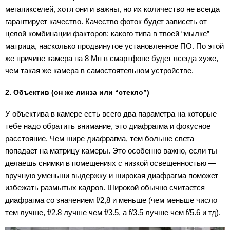
мегапикселей, хотя они и важны, но их количество не всегда
гарантирует качество. Качество фоток будет зависеть от
целой комбинации факторов: какого типа в твоей “мылке”
матрица, насколько продвинутое установленное ПО. По этой
же причине камера на 8 Мп в смартфоне будет всегда хуже,
чем такая же камера в самостоятельном устройстве.
2. Объектив (он же линза или “стекло”)
У объектива в камере есть всего два параметра на которые
тебе надо обратить внимание, это диафрагма и фокусное
расстояние. Чем шире диафрагма, тем больше света
попадает на матрицу камеры. Это особенно важно, если ты
делаешь снимки в помещениях с низкой освещенностью —
вручную уменьши выдержку и широкая диафрагма поможет
избежать размытых кадров. Широкой обычно считается
диафрагма со значением f/2,8 и меньше (чем меньше число
тем лучше, f/2.8 лучше чем f/3.5, а f/3.5 лучше чем f/5.6 и тд).