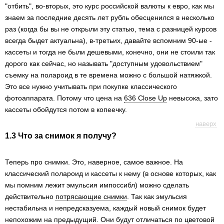
"отбить", во-вторых, это курс российской валюты к евро, как мы
знаем за последние десять лет рубль обесценился в несколько
раз (когда бы вы не открыли эту статью, тема с разницей курсов
всегда быдет актуальна), в-третьих, давайте вспомним 90-ые -
кассеты и тогда не были дешевыми, конечно, они не стоили так
дорого как сейчас, но называть "доступным удовольствием"
съемку на полароид в те времена можно с большой натяжкой.
Это все нужно учитывать при покупке классического
фотоаппарата. Потому что цена на
636 Close Up
невысока, зато
кассеты обойдутся потом в копеечку.
наверх
1.3 Что за снимок я получу?
Теперь про снимки. Это, наверное, самое важное. На
классический полароид и кассеты к нему (в основе которых, как
мы помним лежит эмульсия импоссибл) можно сделать
действительно
потрясающие снимки
. Так как эмульсия
нестабильна и непредсказуема, каждый новый снимок будет
непохожим на предыдущий. Они будут отличаться по цветовой