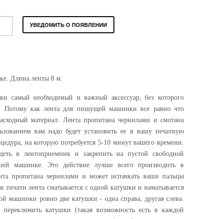
УВЕДОМИТЬ О ПОЯВЛЕНИИ
ке. Длина ленты 8 м.
ки самый необходимый и важный аксессуар, без которого
ь. Потому как лента для пишущей машинки все равно что
 расходный материал. Лента пропитана чернилами и смотана
ьзованием вам надо будет установить ее в вашу печатную
цедура, на которую потребуется 5-10 минут вашего времени.
деть в лентоприемник и закрепить на пустой свободной
ашей машинке. Это действие лучше всего производить в
ента пропитана чернилами и может испачкать ваши пальцы
ри печати лента сматывается c одной катушки и наматывается
ной машинки ровно две катушки - одна справа, другая слева.
о переключить катушки (такая возможность есть в каждой