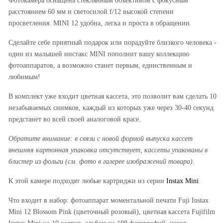
расстоянием 60 мм и светосилой f/12 высокой степени
просветления. MINI 12 удобна, легка и проста в обращении.
Сделайте себе приятный подарок или порадуйте близкого человека -
один из малышей инстакс MINI пополнит вашу коллекцию
фотоаппаратов, а возможно станет первым, единственным и
любимым!
В комплект уже входит цветная кассета, это позволит вам сделать 10
незабываемых снимков, каждый из которых уже через 30-40 секунд
предстанет во всей своей аналоговой красе.
Обратите внимание: в связи с новой формой выпуска кассет
внешняя картонная упаковка отсутствует, кассеты упакованы в
блистер из фольги (см. фото в галерее изображений товара).
К этой камере подходят любые картриджи из серии
Instax Mini
.
Что входит в набор: фотоаппарат моментальной печати Fuji Instax
Mini 12 Blossom Pink (цветочный розовый), цветная кассета Fujifilm
Instax Mini на 10 кадров, альбом на 108 фотографий, чехол.