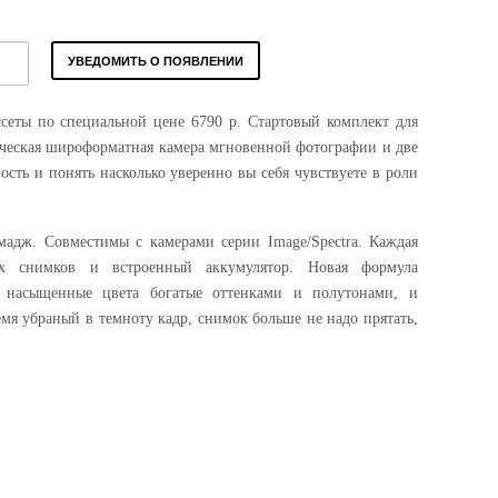
УВЕДОМИТЬ О ПОЯВЛЕНИИ
ссеты по специальной цене 6790 р. Стартовый комплект для
ческая широформатная камера мгновенной фотографии и две
ность и понять насколько уверенно вы себя чувствуете в роли
мадж. Совместимы с камерами серии Image/Spectra. Каждая
ых снимков и встроенный аккумулятор. Новая формула
ь насыщенные цвета богатые оттенками и полутонами, и
емя убраный в темноту кадр, снимок больше не надо прятать,