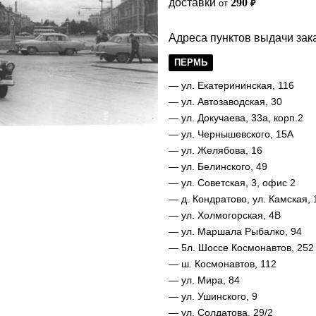
доставки
290
от
₽
Адреса пунктов выдачи зака
ПЕРМЬ
— ул. Екатерининская, 116
— ул. Автозаводская, 30
— ул. Докучаева, 33а, корп.2
— ул. Чернышевского, 15А
— ул. Желябова, 16
— ул. Белинского, 49
— ул. Советская, 3, офис 2
— д. Кондратово, ул. Камская, 
— ул. Холмогорская, 4В
— ул. Маршала Рыбалко, 94
— 5л. Шоссе Космонавтов, 252
— ш. Космонавтов, 112
— ул. Мира, 84
— ул. Ушинского, 9
— ул. Солдатова, 29/2