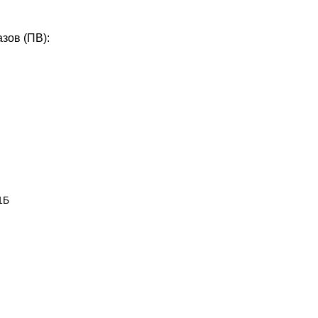
зов (ПВ):
1Б