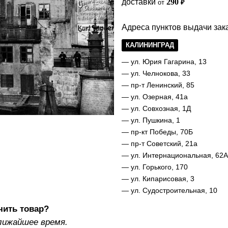
доставки
290
от
₽
Адреса пунктов выдачи зака
КАЛИНИНГРАД
— ул. Юрия Гагарина, 13
— ул. Челнокова, 33
— пр-т Ленинский, 85
— ул. Озерная, 41а
— ул. Совхозная, 1Д
— ул. Пушкина, 1
— пр-кт Победы, 70Б
— пр-т Советский, 21а
— ул. Интернациональная, 62А
— ул. Горького, 170
— ул. Кипарисовая, 3
— ул. Судостроительная, 10
чить товар?
лижайшее время.