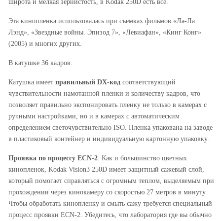
широта и мелкая зернистость, в Kodak 250D есть всё.
Эта кинопленка использовалась при съемках фильмов «Ла-Ла
Лэнд», «Звездные войны. Эпизод 7», «Левиафан», «Кинг Конг»
(2005) и многих других.
В катушке 36 кадров.
Катушка имеет
правильный DX-код
соответствующий
чувствительности намотанной пленки и количеству кадров, что
позволяет правильно экспонировать пленку не только в камерах с
ручными настройками, но и в камерах с автоматическим
определением светочувствительно ISO. Пленка упакована на заводе
в пластиковый контейнер и индивидуальную картонную упаковку.
Проявка по процессу ECN-2
. Как и большинство цветных
кинопленок, Kodak Vision3 250D имеет защитный сажевый слой,
который помогает справляться с огромным теплом, выделяемым при
прохождении через кинокамеру со скоростью 27 метров в минуту.
Чтобы обработать кинопленку и смыть сажу требуется специальный
процесс проявки ECN-2. Убедитесь, что лаборатория где вы обычно