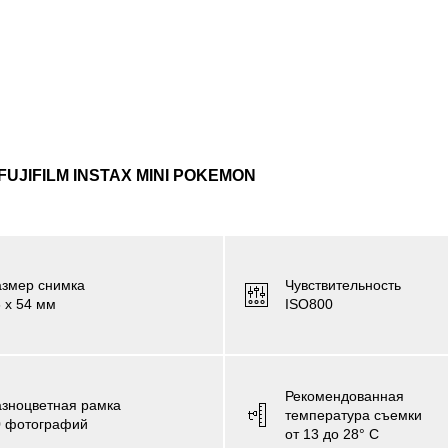
JIFILM INSTAX MINI POKEMON
азмер снимка
Чувствительность
 х 54 мм
ISO800
Рекомендованная
азноцветная рамка
температура съемки
0 фотографий
от 13 до 28° C