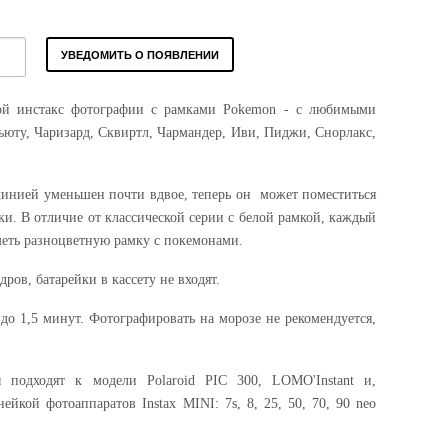
УВЕДОМИТЬ О ПОЯВЛЕНИИ
ной инстакс фотографии c рамками Pokemon - c любимыми
ьюту, Чаризард, Сквиртл, Чармандер, Иви, Пиджи, Снорлакс,
линией уменьшен почти вдвое, теперь он может поместиться
и. В отличие от классической серии с белой рамкой, каждый
еть разноцветную рамку с покемонами.
ров, батарейки в кассету не входят.
 до 1,5 минут. Фотографировать на морозе не рекомендуется,
 подходят к модели Polaroid PIC 300, LOMO'Instant и,
ейкой фотоаппаратов Instax MINI: 7s, 8, 25, 50, 70, 90 neo