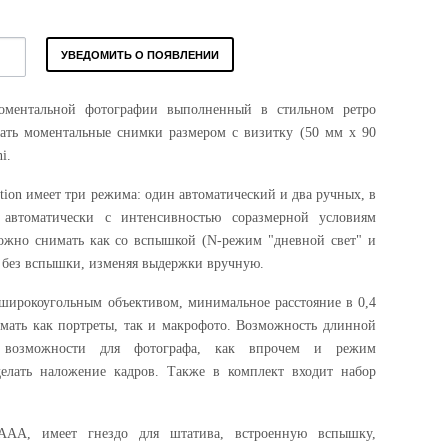
УВЕДОМИТЬ О ПОЯВЛЕНИИ
оментальной фотографии выполненный в стильном ретро
лать моментальные снимки размером с визитку (50 мм х 90
i.
tion имеет три режима: один автоматический и два ручных, в
 автоматически с интенсивностью соразмерной условиям
ожно снимать как со вспышкой (N-режим "дневной свет" и
 без вспышки, изменяя выдержки вручную.
 широкоугольным объективом, минимальное расстояние в 0,4
имать как портреты, так и макрофото. Возможность длинной
 возможности для фотографа, как впрочем и режим
елать наложение кадров. Также в комплект входит набор
 AAA, имеет гнездо для штатива, встроенную вспышку,