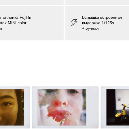
отопленка
Fujifilm
Вспышка встроенная
stax MINI color
выдержка 1/125s
lm
+ ручная