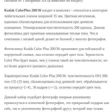
Питание от 1 батарейки АА (в комплект не входит).
Kodak ColorPlus 200/36
входит в комплект - относится к категории
любительских пленок шириной 35 мм. Цветная негативная,
идеально сбалансирована для использования при дневном
освещении. Универсальная чувствительность 200 единиц. Данная
фотоплёнка дает приятные ненасыщенные теплые тона. Что в
сочетании с низкой ценой делает ее базовой у многих фотографов.
Фотопленку Kodak Color Plus 200/36 применяют для пейзажной и
портретной съемки, она отлично передаёт цвет тела. Зернистость
Color Plus будет выше, чем у пленок такой же чувствительности, но
из более дорогого ценового диапазона.
Характеристики Kodak Color Plus 200/36: чувствительность ISO 200,
тип-135 (35 мм), сбалансирована под дневной свет, обрабатывается
по процессу С-41, 36 кадров (+/-2), отлично передаёт цвет тела.
Данный набор подойдет фотографу впервые решившему
прикоснуться к пленочной фотографии, это прекрасный подарок как
себе, так и увлеченному фотографией другу, который еще только